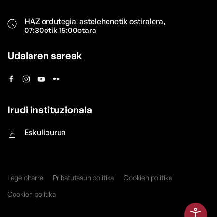
HAZ ordutegia: astelehenetik ostiralera,
07:30etik 15:00etara
Udalaren sareak
Irudi instituzionala
Eskuliburua
Lege oharra
Pribatutasun politika
Cookien politika
Cookien politika