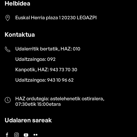
Helbidea
Euskal Herria plaza 1 20230 LEGAZPI
Kontaktua
Udalerritik bertatik, HAZ: 010
Udaltzaingoa: 092
Kanpotik, HAZ: 943 73 70 30
Udaltzaingoa: 943 10 96 62
HAZ ordutegia: astelehenetik ostiralera,
07:30etik 15:00etara
Udalaren sareak