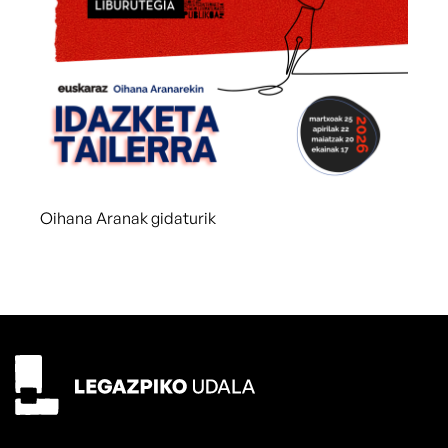
Oihana Aranak gidaturik