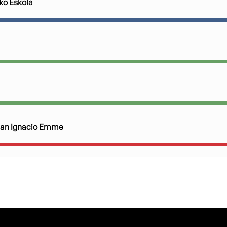
ko Eskola
an Ignacio Emme