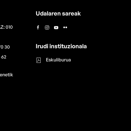
Udalaren sareak
AZ: 010
Irudi instituzionala
70 30
 62
Eskuliburua
enetik