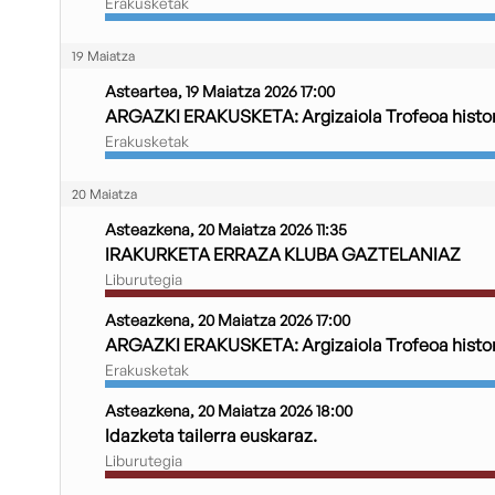
Erakusketak
19 Maiatza
Asteartea, 19 Maiatza 2026 17:00
ARGAZKI ERAKUSKETA: Argizaiola Trofeoa histor
Erakusketak
20 Maiatza
Asteazkena, 20 Maiatza 2026 11:35
IRAKURKETA ERRAZA KLUBA GAZTELANIAZ
Liburutegia
Asteazkena, 20 Maiatza 2026 17:00
ARGAZKI ERAKUSKETA: Argizaiola Trofeoa histor
Erakusketak
Asteazkena, 20 Maiatza 2026 18:00
Idazketa tailerra euskaraz.
Liburutegia