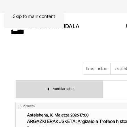
Skip to main content
Ikusi urtea
Ikusi 
Aurreko astea
18 Maiatza
Astelehena, 18 Maiatza 2026 17:00
ARGAZKI ERAKUSKETA: Argizaiola Trofeoa histor