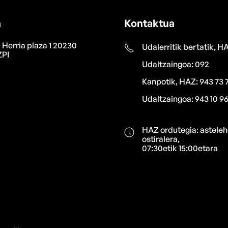
a
Kontaktua
 Herria plaza 1 20230
Udalerritik bertatik, H
PI
Udaltzaingoa: 092
Kanpotik, HAZ: 943 73 
Udaltzaingoa: 943 10 96
HAZ ordutegia: asteleh
ostiralera,
07:30etik 15:00etara