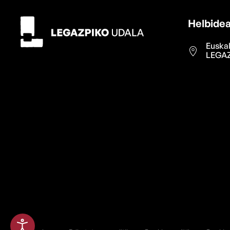
Helbide
Euskal
LEGAZ