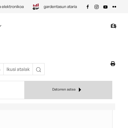
a elektronikoa
gardentasun ataria
ES
a
Ikusi atalak
Datorren astea