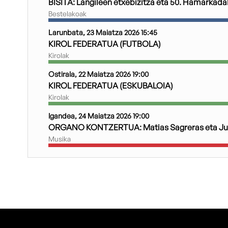
BISITA: Langileen etxebizitza eta 50. Hamarkada
Bestelakoak
Larunbata, 23 Maiatza 2026 15:45
KIROL FEDERATUA (FUTBOLA)
Kirolak
Ostirala, 22 Maiatza 2026 19:00
KIROL FEDERATUA (ESKUBALOIA)
Kirolak
Igandea, 24 Maiatza 2026 19:00
ORGANO KONTZERTUA: Matias Sagreras eta Ju
Musika