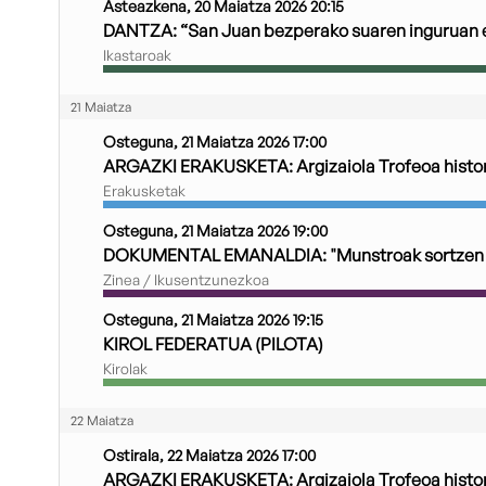
Asteazkena, 20 Maiatza 2026 20:15
DANTZA: “San Juan bezperako suaren inguruan et
Ikastaroak
21 Maiatza
Osteguna, 21 Maiatza 2026 17:00
ARGAZKI ERAKUSKETA: Argizaiola Trofeoa histor
Erakusketak
Osteguna, 21 Maiatza 2026 19:00
DOKUMENTAL EMANALDIA: "Munstroak sortzen 
Zinea / Ikusentzunezkoa
Osteguna, 21 Maiatza 2026 19:15
KIROL FEDERATUA (PILOTA)
Kirolak
22 Maiatza
Ostirala, 22 Maiatza 2026 17:00
ARGAZKI ERAKUSKETA: Argizaiola Trofeoa histor