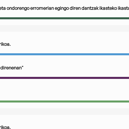
a ondorengo erromerian egingo diren dantzak ikasteko ikasta
ikoa.
direnenan"
ikoa.