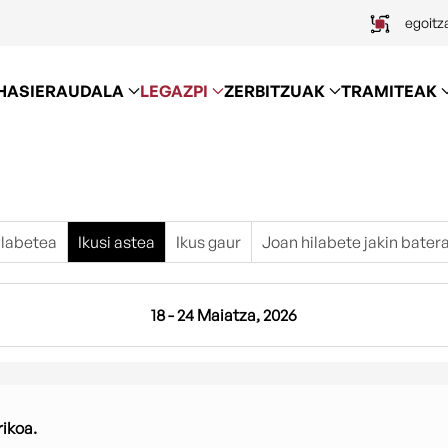
egoitz
HASIERA
UDALA
LEGAZPI
ZERBITZUAK
TRAMITEAK
hilabetea
Ikusi astea
Ikus gaur
Joan hilabete jakin bater
18 - 24 Maiatza, 2026
ikoa.