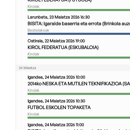
Kirolak
Larunbata, 23 Maiatza 2026 16:30
BISITA: Igaralde baserria eta errota (Brinkola au
Bestelakoak
Ostirala, 22 Maiatza 2026 19:00
KIROL FEDERATUA (ESKUBALOIA)
Kirolak
24 Maiatza
Igandea, 24 Maiatza 2026 10:00
2014ko NESKA ETA MUTILEN TEKNIFIKAZIOA (SA
Kirolak
Igandea, 24 Maiatza 2026 10:30
FUTBOL ESKOLEN TOPAKETA
Kirolak
Igandea, 24 Maiatza 2026 11:00